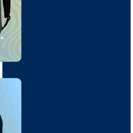
Sudadera Cremallera
25€
Mochila