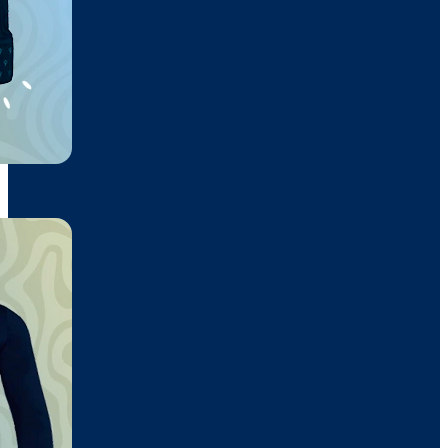
37,85€
Rockie Mochila
30,30€