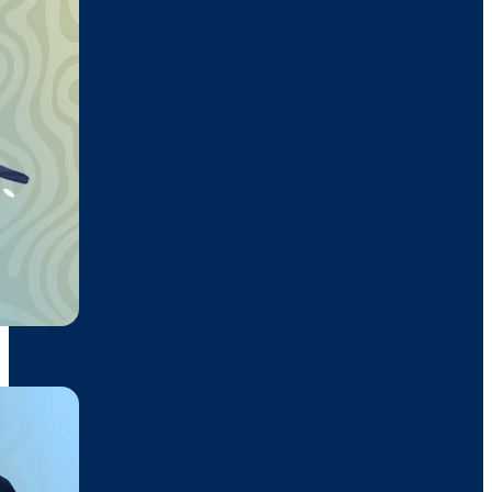
Polo
20,85€