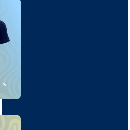
Chaqueta
63,50€
31,75€