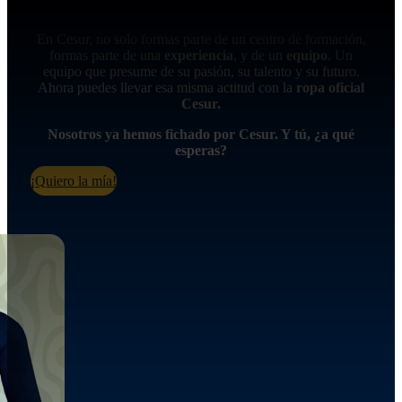
En Cesur, no solo formas parte de un centro de formación,
formas parte de una
experiencia
, y de un
equipo
. Un
equipo que presume de su pasión, su talento y su futuro.
Ahora puedes llevar esa misma actitud con la
ropa oficial
Cesur.
Nosotros ya hemos fichado por Cesur. Y tú, ¿a qué
esperas?
¡Quiero la mía!